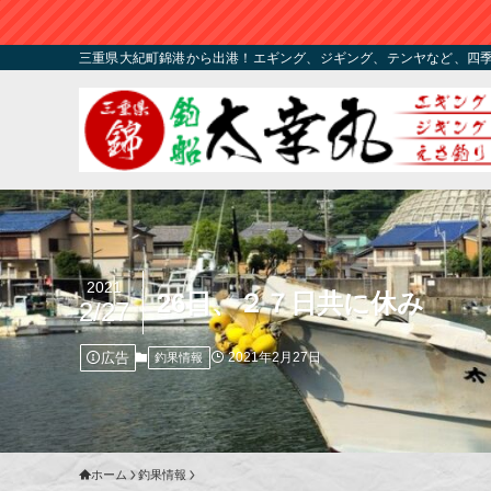
三重県大紀町錦港から出港！エギング、ジギング、テンヤなど、四
2021
26日、２７日共に休み
2/27
広告
2021年2月27日
釣果情報
ホーム
釣果情報