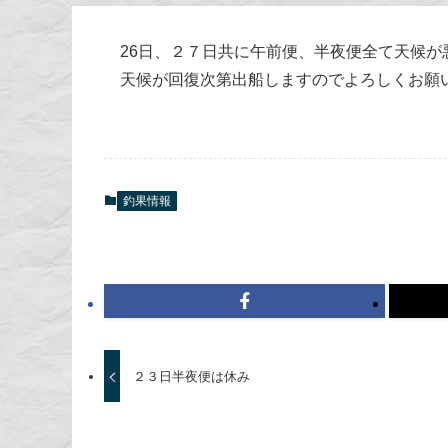
26日、２７日共に午前便、半夜便全て天候
天候が回復次第出船しますのでよろしくお願
釣果情報
２３日半夜便は休み