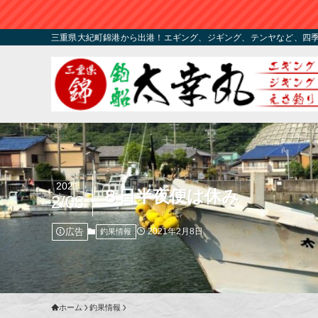
三重県大紀町錦港から出港！エギング、ジギング、テンヤなど、四
2021
８日半夜便は休み
2/08
広告
2021年2月8日
釣果情報
ホーム
釣果情報