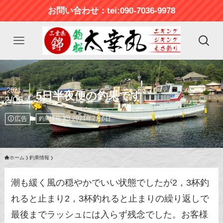
お問い合わせ：tei:090-7036-9978
2021
5日半夜便の釣果です
2/06
広告
2021年2月6日
釣果情報
ホーム
釣果情報
潮も緩く風の穏やかでいい状態でしたが2，3杯釣
れると止まり2，3杯釣れると止まりの繰り返しで
最後までラッシュには入らず残念でした。お客様