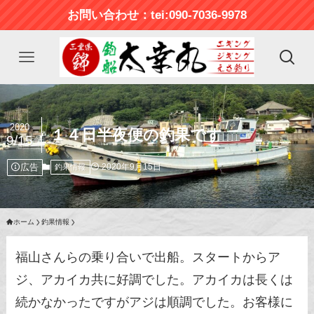
お問い合わせ：tei:090-7036-9978
2020
１４日半夜便の釣果です
9/15
広告
2020年9月15日
釣果情報
ホーム
釣果情報
福山さんらの乗り合いで出船。スタートからア
ジ、アカイカ共に好調でした。アカイカは長くは
続かなかったですがアジは順調でした。お客様に