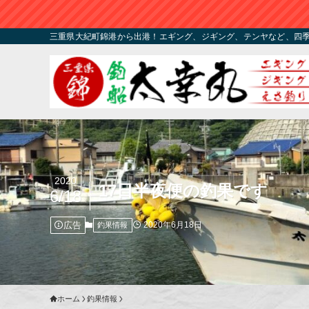
三重県大紀町錦港から出港！エギング、ジギング、テンヤなど、四
2020
17日半夜便の釣果です
6/18
広告
2020年6月18日
釣果情報
ホーム
釣果情報