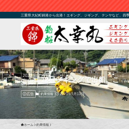
三重県大紀町錦港から出港！エギング、ジギング、テンヤなど、四
2020
12日ジギングで出船。こ
5/13
広告
2020年5月13日
釣果情報
ホーム
釣果情報