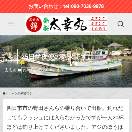
お問い合わせ：tei:090-7036-9978
2019
25日半夜便の釣果です。
8/26
広告
2019年8月26日
釣果情報
ホーム
釣果情報
四日市市の野田さんらの乗り合いで出船。釣れだ
してもラッシュには入らなかったですが一人20杯
ほどは釣り上げてくださいました。アジのほうは