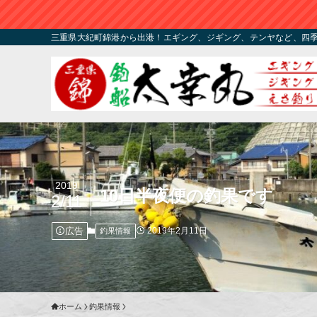
三重県大紀町錦港から出港！エギング、ジギング、テンヤなど、四
2019
10日半夜便の釣果です
2/11
広告
2019年2月11日
釣果情報
ホーム
釣果情報