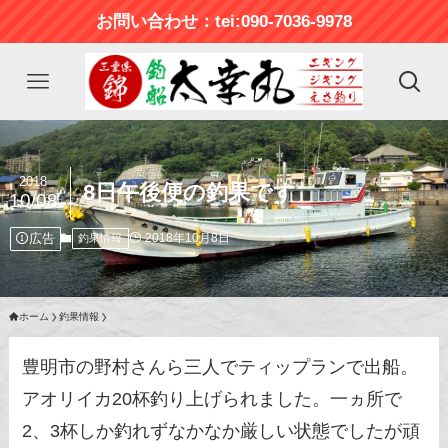
お問い合わせ：tei:090-7036-9978
2018
8日午後便の釣果です
10/08
広告
2018年10月8日
釣果情報
ホーム
釣果情報
豊明市の野村さんら三人でティップランで出船。
アオリイカ20杯釣り上げられました。一ヵ所で
2、3杯しか釣れずなかなか厳しい状態でしたが頑