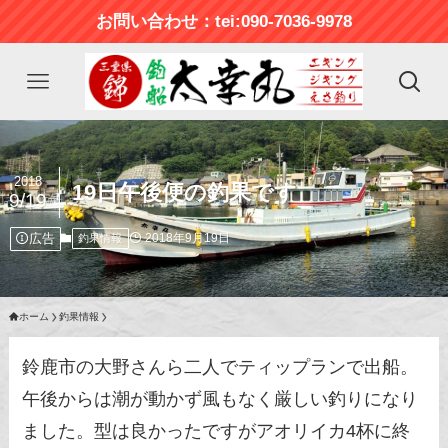
お問い合わせ：tei:090-7036-9978
2018
19日午後便の釣果です
9/19
広告
2018年9月19日
釣果情報
ホーム
釣果情報
鈴鹿市の大野さんら二人でティップランで出船。
午後からは潮が動かず風もなく厳しい釣りになり
ました。型は良かったですがアオリイカ4杯に終