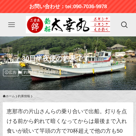
お問い合わせ：tei:090-7036-9978
2018
30日半夜便の釣果です
7/01
広告
2018年7月1日
釣果情報
ホーム
釣果情報
恵那市の片山さんらの乗り合いで出船。灯りを点
ける前から釣れて暗くなってからは最後まで入れ
食いが続いて竿頭の方で70杯超えで他の方も50