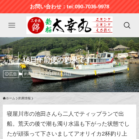
お問い合わせ：tei:090-7036-9978
2018
16日午前便の釣果です
4/16
広告
2018年4月16日
釣果情報
ホーム
釣果情報
寝屋川市の池田さんら二人でティップランで出
船。荒天の後で潮も濁り水温も下がった状態でし
たが頑張って下さいましてアオリイカ2杯釣り上