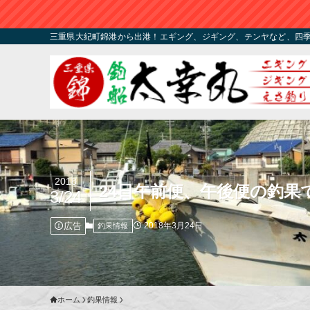
三重県大紀町錦港から出港！エギング、ジギング、テンヤなど、四
2018
24日午前便、午後便の釣果
3/24
広告
2018年3月24日
釣果情報
ホーム
釣果情報