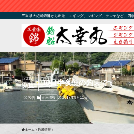
三重県大紀町錦港から出港！エギング、ジギング、テンヤなど、四
2017
10日半夜便の釣果です
9/11
広告
2017年9月11日
釣果情報
ホーム
釣果情報