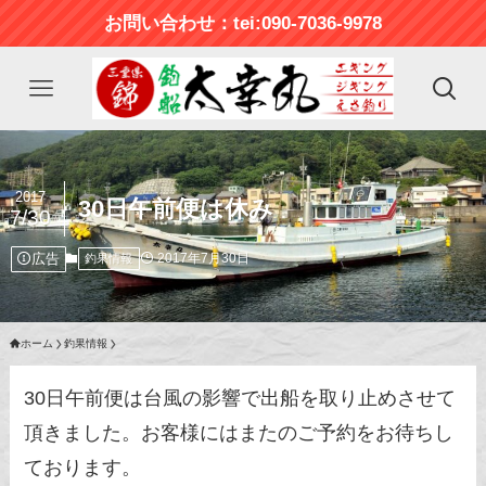
お問い合わせ：tei:090-7036-9978
2017
30日午前便は休み
7/30
広告
2017年7月30日
釣果情報
ホーム
釣果情報
30日午前便は台風の影響で出船を取り止めさせて
頂きました。お客様にはまたのご予約をお待ちし
ております。