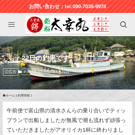
お問い合わせ：tei:090-7036-9978
2017
22日の釣果です。
4/22
広告
2017年4月22日
釣果情報
ホーム
釣果情報
午前便で富山県の清水さんらの乗り合いでティッ
プランで出船しましたが無風で潮も流れず頑張っ
ていただきましたがアオリイカ1杯に終わりまし