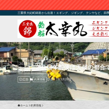
三重県大紀町錦港から出港！エギング、ジギング、テンヤなど、四
2017
２６日午前便は天候の都合
3/26
広告
2017年3月26日
釣果情報
ホーム
釣果情報