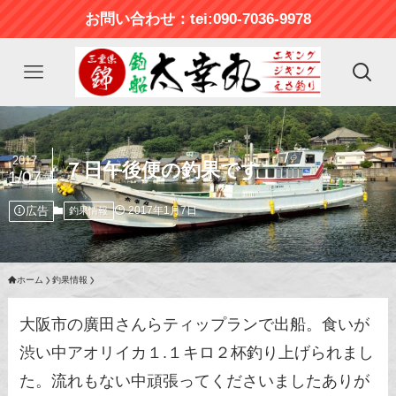
お問い合わせ：tei:090-7036-9978
2017
７日午後便の釣果です
1/07
広告
2017年1月7日
釣果情報
ホーム
釣果情報
大阪市の廣田さんらティップランで出船。食いが
渋い中アオリイカ１.１キロ２杯釣り上げられまし
た。流れもない中頑張ってくださいましたありが