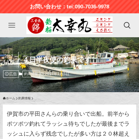
お問い合わせ：tei:090-7036-9978
2017
４日半夜便の釣果です
1/05
広告
2017年1月5日
釣果情報
ホーム
釣果情報
伊賀市の平田さんらの乗り合いで出船。前半から
ポツポツ釣れてラッシュ待ちでしたが最後までラ
ッシュに入らず残念でしたが多い方は２０林超え