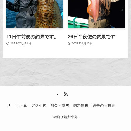
11日午前便の釣果です。
26日半夜便の釣果です
2018年3月11日
2023年1月27日
ホ－ム
アクセス
料金・案内
釣果情報
過去の写真集
©
釣り船太幸丸.