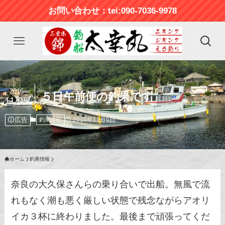
お問い合わせ：tei:090-7036-9978
2016
５日午前便の釣果です
11/05
広告
2016年11月5日
釣果情報
ホーム
釣果情報
奈良の大久保さんらの乗り合いで出船。無風で流
れもなく潮も悪く厳しい状態で残念ながらアオリ
イカ３杯に終わりました。最後まで頑張ってくだ