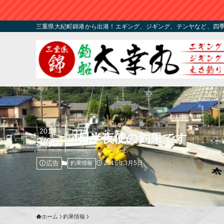
三重県大紀町錦港から出港！エギング、ジギング、テンヤなど、四
2016
4日半夜便の釣果です
3/05
広告
2016年3月5日
釣果情報
ホーム
釣果情報