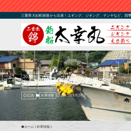
三重県大紀町錦港から出港！エギング、ジギング、テンヤなど、四
2015
29日午前便の釣果です
9/29
広告
2015年9月29日
釣果情報
ホーム
釣果情報