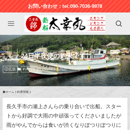
お問い合わせ：tei:090-7036-9978
2015
24日半夜便の釣果です
8/25
広告
2015年8月25日
釣果情報
ホーム
釣果情報
長久手市の瀬上さんらの乗り合いで出船。スター
トから好調で大雨の中頑張ってくださいましたが
雨がやんでからは食いが渋くなりぽつりぽつりに