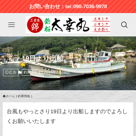
お問い合わせ：tei:090-7036-9978
2015
19日より出船。
7/18
広告
2015年7月18日
釣果情報
ホーム
釣果情報
台風もやっとさり19日より出船しますのでよろし
くお願いいたします