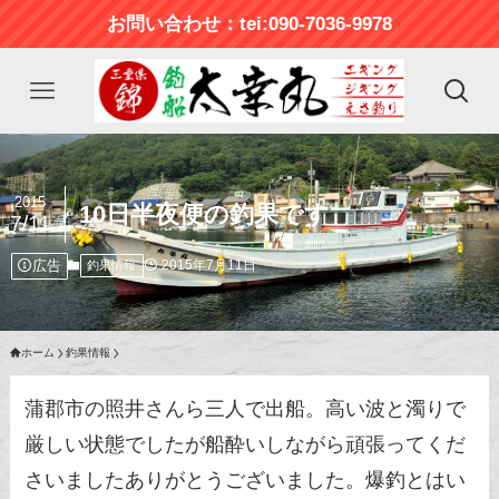
お問い合わせ：tei:090-7036-9978
2015
10日半夜便の釣果です
7/11
広告
2015年7月11日
釣果情報
ホーム
釣果情報
蒲郡市の照井さんら三人で出船。高い波と濁りで
厳しい状態でしたが船酔いしながら頑張ってくだ
さいましたありがとうございました。爆釣とはい