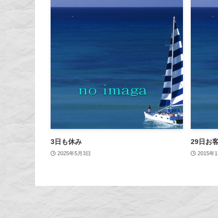
3日も休み
29日お
2025年5月3日
2015年