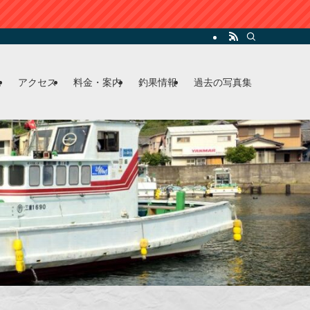
ム
アクセス
料金・案内
釣果情報
過去の写真集