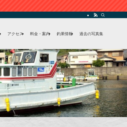
ム
アクセス
料金・案内
釣果情報
過去の写真集