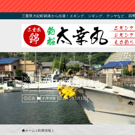
三重県大紀町錦港から出港！エギング、ジギング、テンヤなど、四
2015
13日半夜便は休み
2/13
広告
2015年2月13日
釣果情報
ホーム
釣果情報