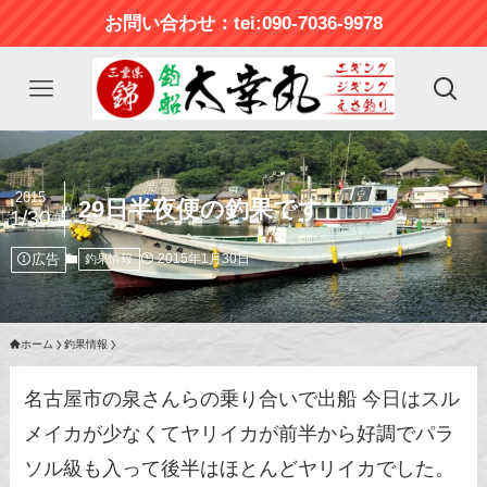
お問い合わせ：tei:090-7036-9978
2015
29日半夜便の釣果です
1/30
広告
2015年1月30日
釣果情報
ホーム
釣果情報
名古屋市の泉さんらの乗り合いで出船 今日はスル
メイカが少なくてヤリイカが前半から好調でパラ
ソル級も入って後半はほとんどヤリイカでした。