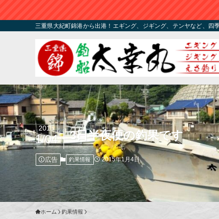
三重県大紀町錦港から出港！エギング、ジギング、テンヤなど、四
2015
3日半夜便の釣果です
1/04
広告
2015年1月4日
釣果情報
ホーム
釣果情報