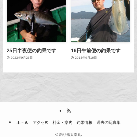
25日半夜便の釣果です
16日午前便の釣果です
2022年9月26日
2014年9月16日
ホ－ム
アクセス
料金・案内
釣果情報
過去の写真集
©
釣り船太幸丸.