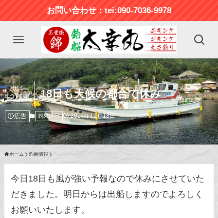
お問い合わせ：tei:090-7036-9978
2014
18日も天候の都合で休み
12/18
広告
2014年12月18日
釣果情報
ホーム
釣果情報
今日18日も風が強い予報なので休みにさせていた
だきました。明日からは出船しますのでよろしく
お願いいたします。