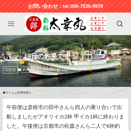
お問い合わせ：tei:090-7036-9978
2014
19日の釣果です
11/19
広告
2014年11月19日
釣果情報
ホーム
釣果情報
午前便は彦根市の田中さんら四人の乗り合いで出
船しましたがアオリイカ2杯 甲イカ1杯に終わりま
した。午後便は京都市の松森さんら二人で6杯釣