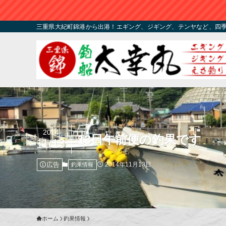
三重県大紀町錦港から出港！エギング、ジギング、テンヤなど、四
2014
13日午前便の釣果です
11/13
広告
2014年11月13日
釣果情報
ホーム
釣果情報