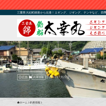
三重県大紀町錦港から出港！エギング、ジギング、テンヤなど、四
2014
釣果
7/21
広告
2014年7月21日
釣果情報
ホーム
釣果情報